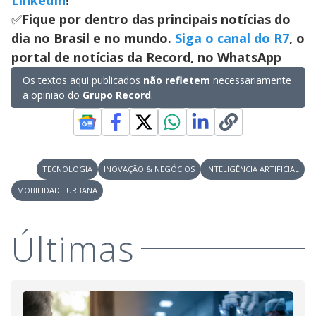
✅
Fique por dentro das principais notícias do
dia no Brasil e no mundo.
Siga o canal do R7
, o
portal de notícias da Record, no WhatsApp
Os textos aqui publicados
não refletem
necessariamente
a opinião do
Grupo Record
.
TECNOLOGIA
INOVAÇÃO & NEGÓCIOS
INTELIGÊNCIA ARTIFICIAL
MOBILIDADE URBANA
Últimas