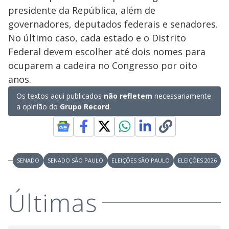
o
presidente da República, além de
governadores, deputados federais e senadores.
No último caso, cada estado e o Distrito
Federal devem escolher até dois nomes para
ocuparem a cadeira no Congresso por oito
anos.
Os textos aqui publicados
não refletem
necessariamente
a opinião do
Grupo Record
.
SENADO
SENADO SÃO PAULO
ELEIÇÕES SÃO PAULO
ELEIÇÕES 2026
Últimas