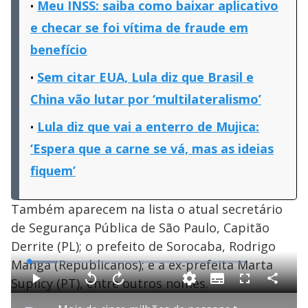
Meu INSS: saiba como baixar aplicativo
e checar se foi vítima de fraude em
benefício
Sem citar EUA, Lula diz que Brasil e
China vão lutar por ‘multilateralismo’
Lula diz que vai a enterro de Mujica:
‘Espera que a carne se vá, mas as ideias
fiquem’
Também aparecem na lista o atual secretário
de Segurança Pública de São Paulo, Capitão
Derrite (PL); o prefeito de Sorocaba, Rodrigo
Manga (Republicanos); e a ex-prefeita Marta
L
o
a
Suplicy (PT), entre outros nomes.
S
d
u
C
P
V
A
F
e
b
o
l
o
v
u
d
t
m
a
l
a
l
: