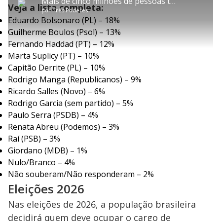
P
Mais de cinco milhões de pessoas têm até segunda (19) para evitar cancelamento de título de eleitor
i
p
y
t
n
l
1
Veja a lista completa:
t
a
a
ç
s
2
por
Três Poderes
l
r
r
a
c
.
e
t
1
r
l
r
3
Eduardo Bolsonaro (PL) – 18%
s
i
0
1
e
1
l
s
0
e
%
Guilherme Boulos (Psol) – 13%
h
e
s
n
a
g
e
r
u
g
Fernando Haddad (PT) – 12%
n
u
a
d
n
Marta Suplicy (PT) – 10%
o
d
s
o
Capitão Derrite (PL) – 10%
s
y
Rodrigo Manga (Republicanos) – 9%
Ricardo Salles (Novo) – 6%
Rodrigo Garcia (sem partido) – 5%
M
V
u
d
Paulo Serra (PSDB) – 4%
o
Renata Abreu (Podemos) – 3%
i
Raí (PSB) – 3%
Giordano (MDB) – 1%
Nulo/Branco – 4%
d
Não souberam/Não responderam – 2%
Eleições 2026
e
Nas eleições de 2026, a população brasileira
decidirá quem deve ocupar o cargo de