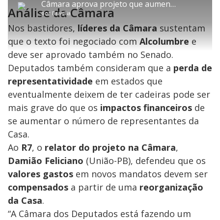
P
:
Câmara aprova projeto que aumenta número de deputados federais
i
p
y
t
n
l
1
Análise da Câmara
t
a
a
ç
s
1
por
Brasília
l
r
r
a
c
.
e
t
1
r
l
r
4
s
i
0
1
e
Nos bastidores,
4
líderes da Câmara
sustentam
l
s
0
e
%
h
e
s
n
a
que o texto foi negociado com
Alcolumbre
e
g
e
r
u
g
n
u
a
deve ser aprovado também no Senado.
d
n
o
d
s
o
Deputados também consideram que a
perda de
s
representatividade
em estados que
y
eventualmente deixem de ter cadeiras pode ser
M
mais grave do que os
impactos financeiros
de
V
u
d
se aumentar o número de representantes da
o
Casa.
i
Ao
R7
, o
relator do projeto na Câmara
,
Damião Feliciano
(União-PB), defendeu que os
d
valores gastos
em novos mandatos devem ser
compensados
a partir de uma
reorganização
e
da Casa
.
“A Câmara dos Deputados está fazendo um