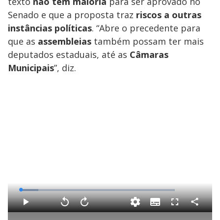
texto
não tem maioria
para ser aprovado no
Senado e que a proposta traz
riscos a outras
instâncias políticas
. “Abre o precedente para
que as
assembleias
também possam ter mais
deputados estaduais, até as
Câmaras
Municipais
”, diz.
L
o
a
S
d
u
C
P
V
A
F
e
b
o
l
o
v
u
d
t
m
a
l
a
l