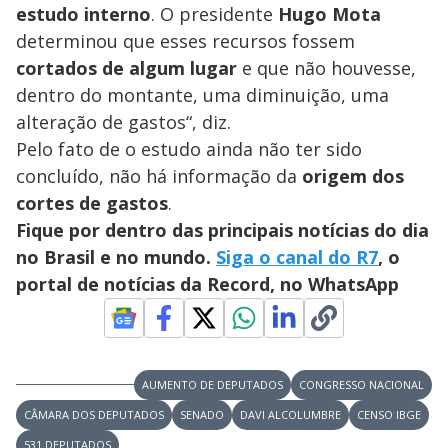
estudo interno
. O presidente
Hugo Mota
o
determinou que esses recursos fossem
cortados de algum lugar
e que não houvesse,
dentro do montante, uma diminuição, uma
alteração de gastos“, diz.
Pelo fato de o estudo ainda não ter sido
concluído, não há informação da
origem dos
cortes de gastos
.
Fique por dentro das principais notícias do dia
no Brasil e no mundo.
Siga o canal do R7
, o
portal de notícias da Record, no WhatsApp
AUMENTO DE DEPUTADOS
CONGRESSO NACIONAL
CÂMARA DOS DEPUTADOS
SENADO
DAVI ALCOLUMBRE
CENSO IBGE
531 DEPUTADOS