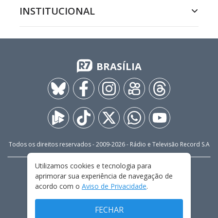
INSTITUCIONAL
BRASÍLIA
Todos os direitos reservados - 2009-
2026
- Rádio e Televisão Record S.A
Utilizamos cookies e tecnologia para
CARREIRA
FALE CONOSCO
PRIVACIDADE
aprimorar sua experiência de navegação de
TERMOS E CONDIÇÕES DE USO
acordo com o
Aviso de Privacidade
.
FECHAR