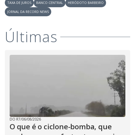
V
d
TAXA DE JUROS
BANCO CENTRAL
HERÓDOTO BARBEIRO
o
JORNAL DA RECORD NEWS
i
Últimas
d
e
o
DO R7
/
06/08/2026
O que é o ciclone-bomba, que