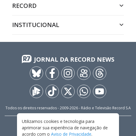
RECORD
INSTITUCIONAL
JORNAL DA RECORD NEWS
Todos os direitos reservados - 2009-
2026
- Rádio e Televisão Record S.A
Utilizamos cookies e tecnologia para
CARREIRA
FALE CONOSCO
PRIVACIDADE
aprimorar sua experiência de navegação de
TERMOS E CONDIÇÕES DE USO
acordo com o
Aviso de Privacidade
.