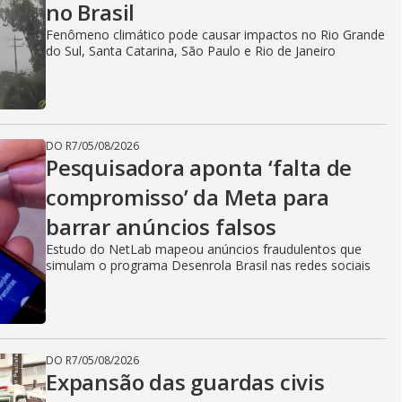
i
no Brasil
Fenômeno climático pode causar impactos no Rio Grande
do Sul, Santa Catarina, São Paulo e Rio de Janeiro
d
e
DO R7
/
05/08/2026
Pesquisadora aponta ‘falta de
compromisso’ da Meta para
o
barrar anúncios falsos
Estudo do NetLab mapeou anúncios fraudulentos que
simulam o programa Desenrola Brasil nas redes sociais
DO R7
/
05/08/2026
Expansão das guardas civis