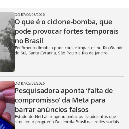
y
V
DO R7
/
06/08/2026
O que é o ciclone-bomba, que
pode provocar fortes temporais
i
no Brasil
Fenômeno climático pode causar impactos no Rio Grande
do Sul, Santa Catarina, São Paulo e Rio de Janeiro
d
DO R7
/
05/08/2026
e
Pesquisadora aponta ‘falta de
compromisso’ da Meta para
o
barrar anúncios falsos
Estudo do NetLab mapeou anúncios fraudulentos que
simulam o programa Desenrola Brasil nas redes sociais