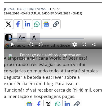
JORNAL DA RECORD NEWS
|
Do R7
23/03/2016 - 00H43
(ATUALIZADO EM
04/03/2024 - 08H23
)
A+
A-
L
o
a
Adicione como fonte preferencial no Google
d
C
P
V
A
P
F
e
o
l
o
v
u
Opens in new window
d
m
a
l
a
l
:
Emprego dos sonhos: empresa americana oferece vaga para 'degustador de cerveja'
p
y
t
n
l
1
A empresa americana World of Beer está
a
a
ç
s
7
por
Notícias
r
r
a
c
.
t
1
r
l
r
8
procurando três estagiários para visitar
i
0
1
e
3
l
s
0
e
%
h
cervejarias do mundo todo. A tarefa é simples:
e
s
n
a
g
e
r
u
g
degustar a bebida e escrever sobre a
n
u
a
d
n
o
d
experiência em um blog. Para isso, o
s
o
s
'funcionário' vai receber cerca de R$ 48 mil, com
y
alimentação e hospedagens pagas.
M
u