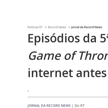
Noticias R7
Record News
Jornal da Record News
Episódios da 
Game of Thro
internet ante
.
JORNAL DA RECORD NEWS
|
Do R7