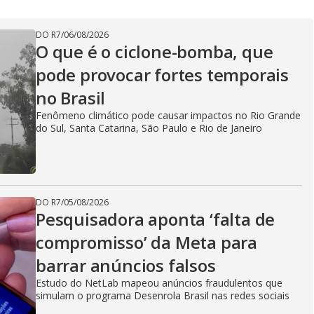
V
DO R7
/
06/08/2026
i
O que é o ciclone-bomba, que
pode provocar fortes temporais
d
no Brasil
Fenômeno climático pode causar impactos no Rio Grande
do Sul, Santa Catarina, São Paulo e Rio de Janeiro
e
DO R7
/
05/08/2026
o
Pesquisadora aponta ‘falta de
compromisso’ da Meta para
barrar anúncios falsos
Estudo do NetLab mapeou anúncios fraudulentos que
simulam o programa Desenrola Brasil nas redes sociais