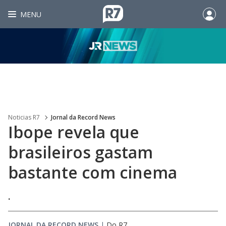
MENU
Noticias R7
Jornal da Record News
Ibope revela que
brasileiros gastam
bastante com cinema
.
JORNAL DA RECORD NEWS
|
Do R7