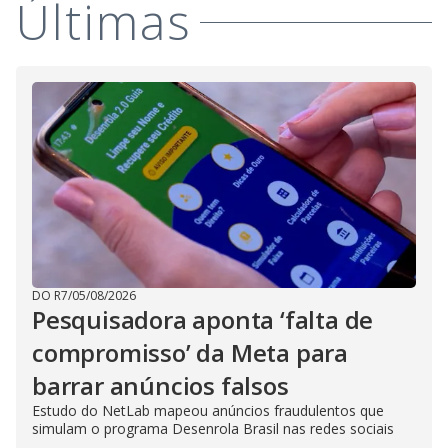
Últimas
i
d
e
o
DO R7
/
05/08/2026
Pesquisadora aponta ‘falta de
compromisso’ da Meta para
barrar anúncios falsos
Estudo do NetLab mapeou anúncios fraudulentos que
simulam o programa Desenrola Brasil nas redes sociais