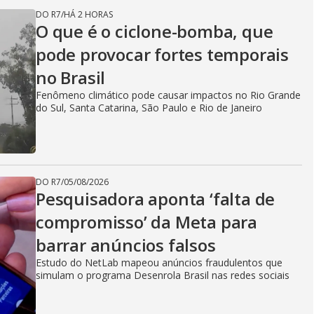
y
DO R7
/
HÁ 2 HORAS
O que é o ciclone-bomba, que
V
pode provocar fortes temporais
no Brasil
i
Fenômeno climático pode causar impactos no Rio Grande
do Sul, Santa Catarina, São Paulo e Rio de Janeiro
d
DO R7
/
05/08/2026
Pesquisadora aponta ‘falta de
e
compromisso’ da Meta para
barrar anúncios falsos
o
Estudo do NetLab mapeou anúncios fraudulentos que
simulam o programa Desenrola Brasil nas redes sociais