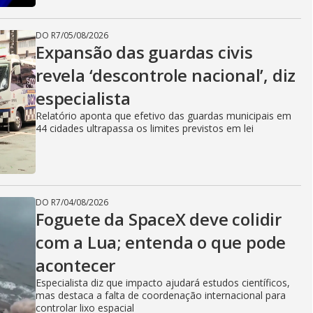
DO R7
/
05/08/2026
Expansão das guardas civis
revela ‘descontrole nacional’, diz
especialista
Relatório aponta que efetivo das guardas municipais em
44 cidades ultrapassa os limites previstos em lei
DO R7
/
04/08/2026
Foguete da SpaceX deve colidir
com a Lua; entenda o que pode
acontecer
Especialista diz que impacto ajudará estudos científicos,
mas destaca a falta de coordenação internacional para
controlar lixo espacial