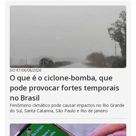
i
d
e
o
DO R7
/
06/08/2026
O que é o ciclone-bomba, que
pode provocar fortes temporais
no Brasil
Fenômeno climático pode causar impactos no Rio Grande
do Sul, Santa Catarina, São Paulo e Rio de Janeiro