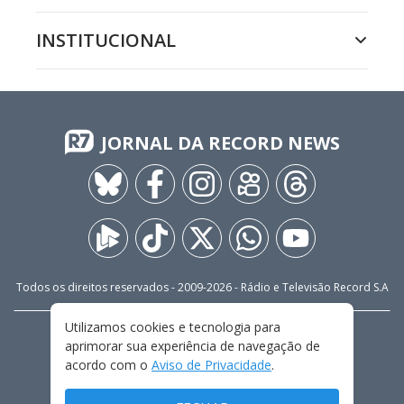
INSTITUCIONAL
JORNAL DA RECORD NEWS
Todos os direitos reservados - 2009-
2026
- Rádio e Televisão Record S.A
Utilizamos cookies e tecnologia para
CARREIRA
FALE CONOSCO
PRIVACIDADE
aprimorar sua experiência de navegação de
TERMOS E CONDIÇÕES DE USO
acordo com o
Aviso de Privacidade
.