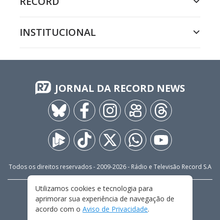
RECORD
INSTITUCIONAL
JORNAL DA RECORD NEWS
Todos os direitos reservados - 2009-
2026
- Rádio e Televisão Record S.A
Utilizamos cookies e tecnologia para
CARREIRA
FALE CONOSCO
PRIVACIDADE
aprimorar sua experiência de navegação de
TERMOS E CONDIÇÕES DE USO
acordo com o
Aviso de Privacidade
.