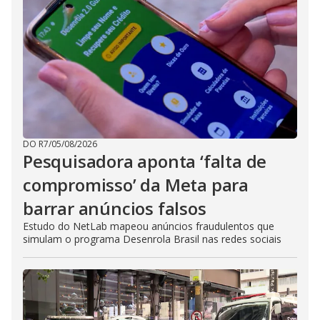
i
d
e
o
DO R7
/
05/08/2026
Pesquisadora aponta ‘falta de
compromisso’ da Meta para
barrar anúncios falsos
Estudo do NetLab mapeou anúncios fraudulentos que
simulam o programa Desenrola Brasil nas redes sociais