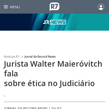
MENU
Noticias R7
Jornal da Record News
Jurista Walter Maieróvitch
fala
sobre ética no Judiciário
.
JORNAL DA RECORD NEWS
|
Do R7