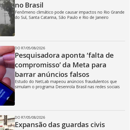
y
no Brasil
Fenômeno climático pode causar impactos no Rio Grande
V
do Sul, Santa Catarina, São Paulo e Rio de Janeiro
i
DO R7
/
05/08/2026
Pesquisadora aponta ‘falta de
d
compromisso’ da Meta para
barrar anúncios falsos
Estudo do NetLab mapeou anúncios fraudulentos que
e
simulam o programa Desenrola Brasil nas redes sociais
o
DO R7
/
05/08/2026
Expansão das guardas civis