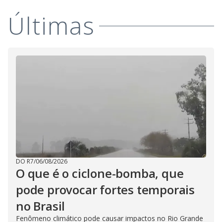
i
Últimas
d
e
o
DO R7
/
06/08/2026
O que é o ciclone-bomba, que
pode provocar fortes temporais
no Brasil
Fenômeno climático pode causar impactos no Rio Grande