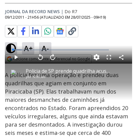
JORNAL DA RECORD NEWS
|
Do R7
09/12/2011 - 21H56
(ATUALIZADO EM
28/07/2025 - 09H19
)
A+
A-
L
o
a
Adicione como fonte preferencial no Google
d
C
P
V
A
P
F
e
o
l
o
v
u
Opens in new window
d
m
a
l
a
l
:
Polícia de SP prende quadrilha acusada de esquema de adulteração de caminhões
p
y
t
n
l
9
A polícia fez uma operação e prendeu duas
a
a
ç
s
.
por
Notícias
r
r
a
c
1
t
1
r
l
r
4
quadrilhas que agiam em conjunto em
i
0
1
e
%
l
s
0
e
h
Piracicaba (SP). Elas trabalhavam num dos
e
s
n
a
g
e
r
u
g
maiores desmanches de caminhões já
n
u
a
d
n
o
d
encontrados no Estado. Foram apreendidos 20
s
o
s
veículos irregulares, alguns que ainda estavam
y
para ser desmontados. A investigação durou
seis meses e estima-se que cerca de 400
M
u