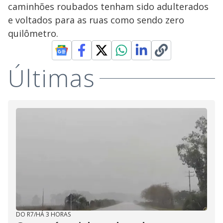
V
d
caminhões roubados tenham sido adulterados
o
e voltados para as ruas como sendo zero
i
quilômetro.
d
Últimas
e
o
DO R7
/
HÁ 3 HORAS