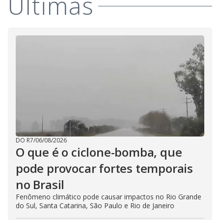
i
Últimas
d
e
o
DO R7
/
06/08/2026
O que é o ciclone-bomba, que
pode provocar fortes temporais
no Brasil
Fenômeno climático pode causar impactos no Rio Grande
do Sul, Santa Catarina, São Paulo e Rio de Janeiro