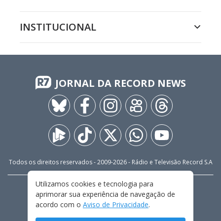
INSTITUCIONAL
JORNAL DA RECORD NEWS
Todos os direitos reservados - 2009-
2026
- Rádio e Televisão Record S.A
Utilizamos cookies e tecnologia para
CARREIRA
FALE CONOSCO
PRIVACIDADE
aprimorar sua experiência de navegação de
TERMOS E CONDIÇÕES DE USO
acordo com o
Aviso de Privacidade
.