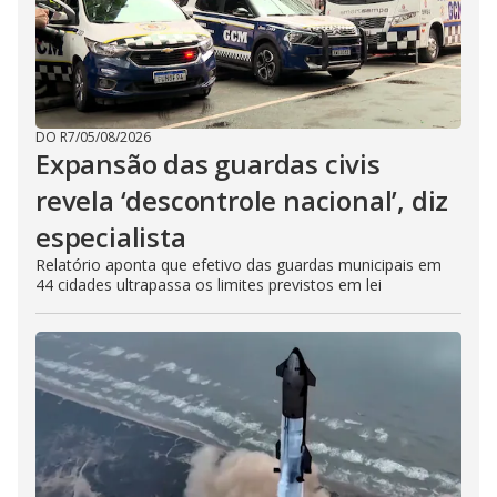
b
u
t
t
o
n
.
DO R7
/
05/08/2026
Expansão das guardas civis
revela ‘descontrole nacional’, diz
especialista
Relatório aponta que efetivo das guardas municipais em
44 cidades ultrapassa os limites previstos em lei