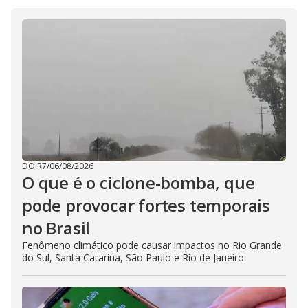
D
w
i
.
i
n
T
a
h
d
i
l
o
s
o
m
w
o
g
.
d
a
l
c
a
n
b
e
c
DO R7
/
06/08/2026
l
O que é o ciclone-bomba, que
o
s
e
pode provocar fortes temporais
d
b
no Brasil
y
p
Fenômeno climático pode causar impactos no Rio Grande
r
e
do Sul, Santa Catarina, São Paulo e Rio de Janeiro
s
s
i
n
g