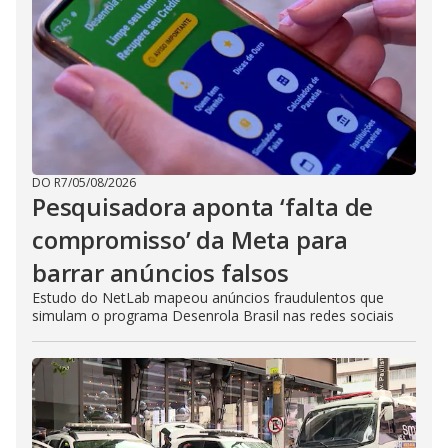
t
h
e
E
s
c
a
p
e
k
e
y
o
DO R7
/
05/08/2026
r
Pesquisadora aponta ‘falta de
a
c
t
compromisso’ da Meta para
i
v
barrar anúncios falsos
a
t
Estudo do NetLab mapeou anúncios fraudulentos que
i
n
simulam o programa Desenrola Brasil nas redes sociais
g
t
h
e
c
l
o
s
e