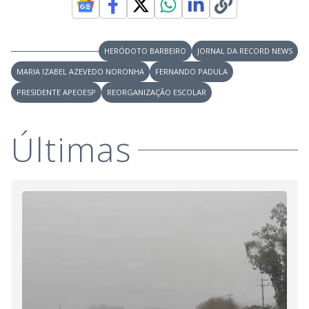
i
HERÓDOTO BARBEIRO
JORNAL DA RECORD NEWS
d
MARIA IZABEL AZEVEDO NORONHA
FERNANDO PADULA
PRESIDENTE APEOESP
REORGANIZAÇÃO ESCOLAR
e
Últimas
o