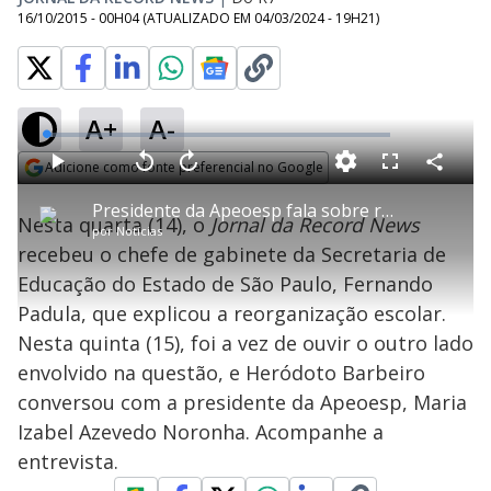
16/10/2015 - 00H04
(ATUALIZADO EM
04/03/2024 - 19H21
)
A+
A-
L
o
a
Adicione como fonte preferencial no Google
d
C
P
V
A
P
F
e
o
l
o
v
u
Opens in new window
d
m
a
l
a
l
:
Presidente da Apeoesp fala sobre reorganização escolar em São Paulo
p
y
t
n
l
1
Nesta quarta (14), o
Jornal da Record News
a
a
ç
s
.
por
Notícias
r
r
a
c
8
t
1
r
l
r
8
recebeu o chefe de gabinete da Secretaria de
i
0
1
e
%
l
s
0
e
h
Educação do Estado de São Paulo, Fernando
e
s
n
a
g
e
r
u
g
Padula, que explicou a reorganização escolar.
n
u
a
d
n
o
d
Nesta quinta (15), foi a vez de ouvir o outro lado
s
o
s
envolvido na questão, e Heródoto Barbeiro
y
conversou com a presidente da Apeoesp, Maria
Izabel Azevedo Noronha. Acompanhe a
M
V
u
d
entrevista.
o