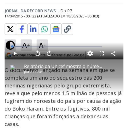
JORNAL DA RECORD NEWS
|
Do R7
14/04/2015 - 00H22
(ATUALIZADO EM
18/08/2025 - 06H03
)
A+
A-
L
o
a
Adicione como fonte preferencial no Google
d
C
P
V
A
P
F
e
o
l
o
v
u
Opens in new window
d
m
a
l
a
l
:
Relatório da Unicef mostra o número de fugitivos do Boko Haram na Nigéria
p
y
t
n
l
1
O documento, lançado na semana em que se
a
a
ç
s
7
por
Notícias
r
r
a
c
.
t
1
r
l
r
9
completa um ano do sequestro das 200
i
0
1
e
1
l
s
0
e
%
h
meninas nigerianas pelo grupo extremista,
e
s
n
a
g
e
r
u
g
revela que pelo menos 1,5 milhão de pessoas já
n
u
a
d
n
o
d
fugiram do noroeste do país por causa da ação
s
o
s
do Boko Haram. Entre os fugitivos, 800 mil
y
crianças que foram forçadas a deixar suas
casas.
M
u