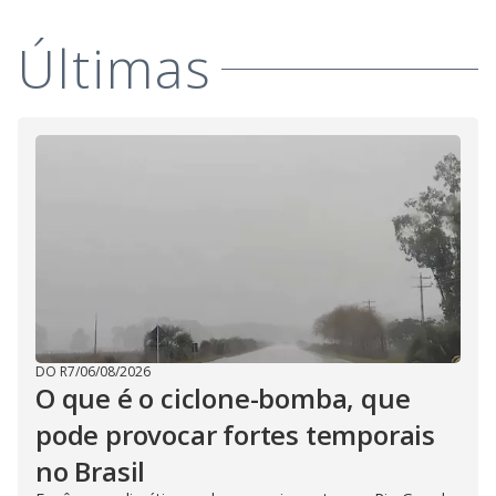
V
d
o
Últimas
i
d
e
o
DO R7
/
06/08/2026
O que é o ciclone-bomba, que
pode provocar fortes temporais
no Brasil