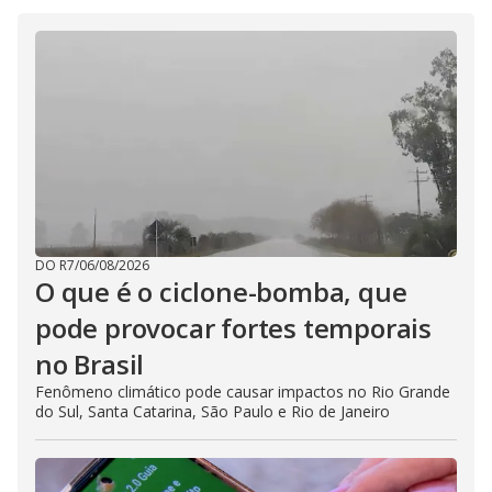
i
d
e
o
DO R7
/
06/08/2026
O que é o ciclone-bomba, que
pode provocar fortes temporais
no Brasil
Fenômeno climático pode causar impactos no Rio Grande
do Sul, Santa Catarina, São Paulo e Rio de Janeiro