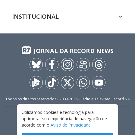
INSTITUCIONAL
JORNAL DA RECORD NEWS
Todos os direitos reservados - 2009-
2026
- Rádio e Televisão Record S.A
Utilizamos cookies e tecnologia para
CARREIRA
FALE CONOSCO
PRIVACIDADE
aprimorar sua experiência de navegação de
TERMOS E CONDIÇÕES DE USO
acordo com o
Aviso de Privacidade
.