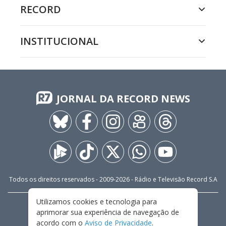
RECORD
INSTITUCIONAL
JORNAL DA RECORD NEWS
Todos os direitos reservados - 2009-
2026
- Rádio e Televisão Record S.A
Utilizamos cookies e tecnologia para
CARREIRA
FALE CONOSCO
PRIVACIDADE
aprimorar sua experiência de navegação de
TERMOS E CONDIÇÕES DE USO
acordo com o
Aviso de Privacidade
.