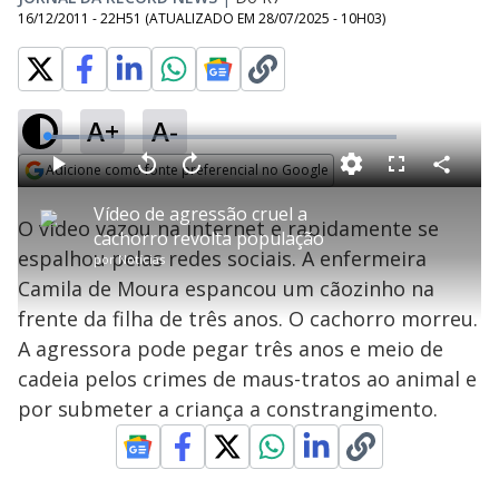
16/12/2011 - 22H51
(ATUALIZADO EM
28/07/2025 - 10H03
)
A+
A-
L
o
a
Adicione como fonte preferencial no Google
d
C
P
V
A
P
F
e
o
l
o
v
u
Opens in new window
d
m
a
l
a
l
:
Vídeo de agressão cruel a
p
y
t
n
l
9
O vídeo vazou na internet e rapidamente se
a
a
ç
s
.
cachorro revolta população
r
r
a
c
1
t
1
r
l
r
8
espalhou pelas redes sociais. A enfermeira
i
por
Notícias
0
1
e
%
l
s
0
e
h
Camila de Moura espancou um cãozinho na
e
s
n
a
g
e
r
u
g
frente da filha de três anos. O cachorro morreu.
n
u
a
d
n
o
d
A agressora pode pegar três anos e meio de
s
o
s
cadeia pelos crimes de maus-tratos ao animal e
y
por submeter a criança a constrangimento.
M
V
u
d
o