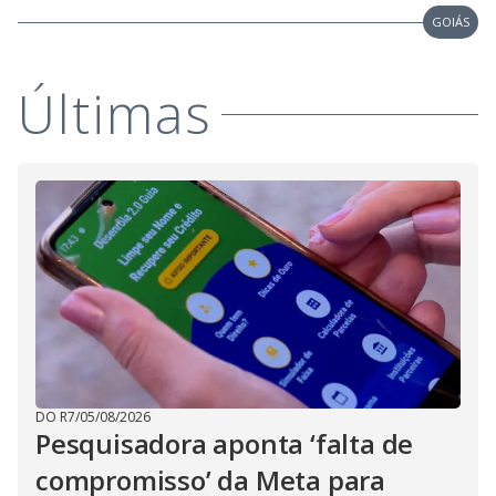
i
GOIÁS
d
Últimas
e
o
DO R7
/
05/08/2026
Pesquisadora aponta ‘falta de
compromisso’ da Meta para