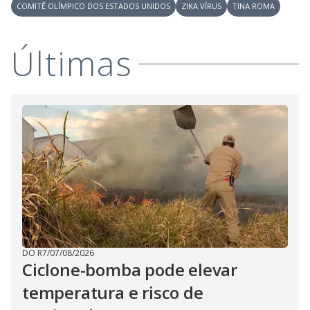
V
d
COMITÊ OLÍMPICO DOS ESTADOS UNIDOS
ZIKA VÍRUS
TINA ROMA
o
i
Últimas
d
e
o
DO R7
/
07/08/2026
Ciclone-bomba pode elevar
temperatura e risco de