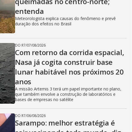
V
queimadas no centro-norte;
entenda
i
Meteorologista explica causas do fenômeno e prevê
duração dos efeitos no Brasil
d
DO R7
/
07/08/2026
Com retorno da corrida espacial,
Nasa já cogita construir base
e
lunar habitável nos próximos 20
anos
o
A missão Artemis 3 terá um papel importante no plano,
que também envolve a construção de laboratórios e
bases de empresas no satélite
DO R7
/
06/08/2026
Sarampo: melhor estratégia é