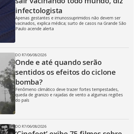
sair vacinando todo mundo, diz
infectologista
Apenas gestantes e imunossuprimidos não devem ser
vacinados, explica médica; surto de casos na Grande São
Paulo acende alerta
DO R7
/
06/08/2026
Onde e até quando serão
sentidos os efeitos do ciclone
bomba?
Fenômeno climático deve trazer fortes tempestades,
queda de granizo e rajadas de vento a algumas regiões
do país
DO R7
/
06/08/2026
‘Cinefoot’ exibe 75 filmes sobre