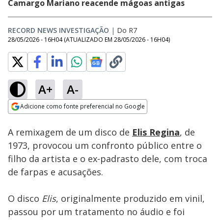
Camargo Mariano reacende mágoas antigas
RECORD NEWS INVESTIGAÇÃO
|
Do R7
28/05/2026 - 16H04
(ATUALIZADO EM
28/05/2026 - 16H04
)
A+
A-
Loaded
:
10.42%
Adicione como fonte preferencial no Google
Subtitles
Ativar
Som
Opens in new window
A remixagem de um disco de
Elis Regina
, de
1973, provocou um confronto público entre o
filho da artista e o ex-padrasto dele, com troca
de farpas e acusações.
O disco
Elis
, originalmente produzido em vinil,
passou por um tratamento no áudio e foi