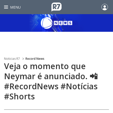
MENU
Noticias R7
Record News
Veja o momento que
Neymar é anunciado. 📲
#RecordNews #Notícias
#Shorts