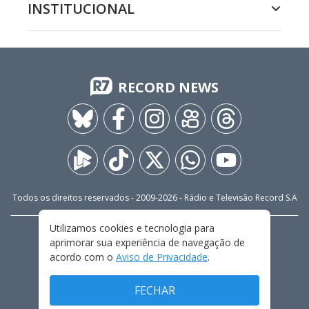
INSTITUCIONAL
RECORD NEWS
Todos os direitos reservados - 2009-
2026
- Rádio e Televisão Record S.A
Utilizamos cookies e tecnologia para
CARREIRA
FALE CONOSCO
PRIVACIDADE
aprimorar sua experiência de navegação de
TERMOS E CONDIÇÕES DE USO
acordo com o
Aviso de Privacidade
.
FECHAR