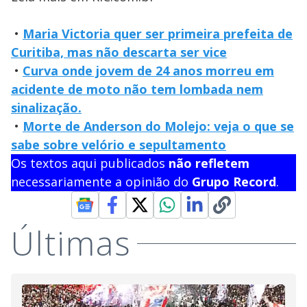
•
Maria Victoria quer ser primeira prefeita de
Curitiba, mas não descarta ser vice
•
Curva onde jovem de 24 anos morreu em
acidente de moto não tem lombada nem
sinalização.
•
Morte de Anderson do Molejo: veja o que se
sabe sobre velório e sepultamento
Os textos aqui publicados
não refletem
necessariamente a opinião do
Grupo Record
.
Últimas