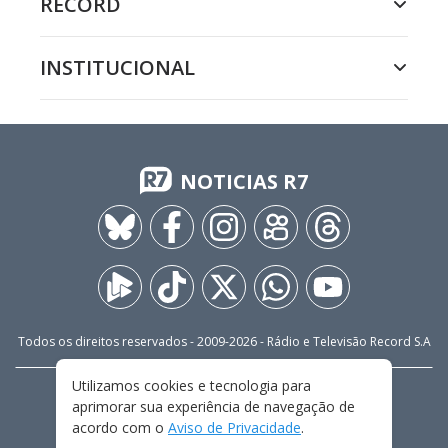
RECORD
INSTITUCIONAL
NOTICIAS R7
Todos os direitos reservados - 2009-
2026
- Rádio e Televisão Record S.A
Utilizamos cookies e tecnologia para
CARREIRA
FALE CONOSCO
PRIVACIDADE
aprimorar sua experiência de navegação de
TERMOS E CONDIÇÕES DE USO
acordo com o
Aviso de Privacidade
.