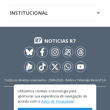
INSTITUCIONAL
NOTICIAS R7
Todos os direitos reservados - 2009-
2026
- Rádio e Televisão Record S.A
Utilizamos cookies e tecnologia para
CARREIRA
FALE CONOSCO
PRIVACIDADE
aprimorar sua experiência de navegação de
TERMOS E CONDIÇÕES DE USO
acordo com o
Aviso de Privacidade
.