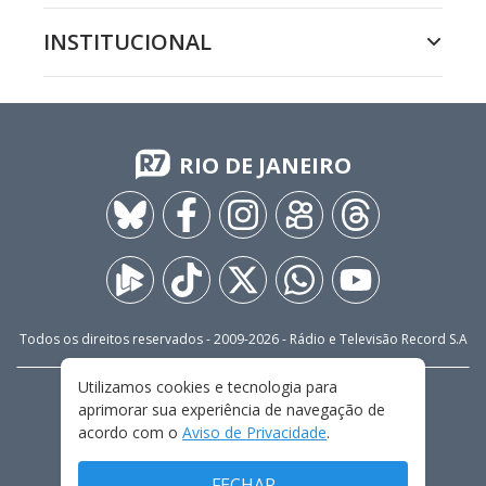
INSTITUCIONAL
RIO DE JANEIRO
Todos os direitos reservados - 2009-
2026
- Rádio e Televisão Record S.A
Utilizamos cookies e tecnologia para
CARREIRA
FALE CONOSCO
PRIVACIDADE
aprimorar sua experiência de navegação de
TERMOS E CONDIÇÕES DE USO
acordo com o
Aviso de Privacidade
.
FECHAR