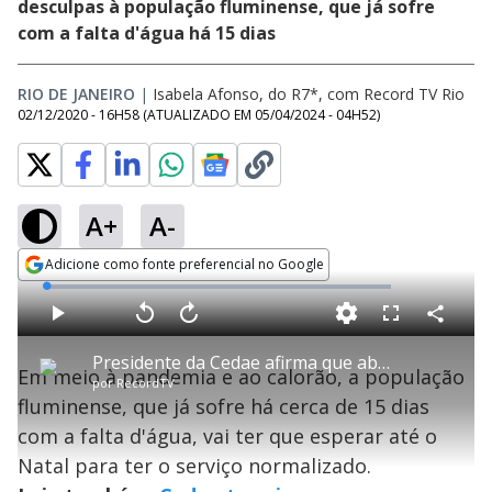
desculpas à população fluminense, que já sofre
com a falta d'água há 15 dias
RIO DE JANEIRO
|
Isabela Afonso, do R7*, com Record TV Rio
02/12/2020 - 16H58
(ATUALIZADO EM
05/04/2024 - 04H52
)
A+
A-
Adicione como fonte preferencial no Google
Opens in new window
L
o
a
d
C
P
V
A
P
F
e
o
l
o
v
u
d
m
a
l
a
l
:
Presidente da Cedae afirma que abastecimento de água deve ser normalizado até o Natal no RJ
p
y
t
n
l
1
Em meio à pandemia e ao calorão, a população
a
a
ç
s
.
por
RecordTV
r
r
a
c
2
t
1
r
l
r
7
fluminense, que já sofre há cerca de 15 dias
i
0
1
e
%
l
s
0
e
h
com a falta d'água, vai ter que esperar até o
e
s
n
a
g
e
r
u
g
Natal para ter o serviço normalizado.
n
u
d
n
o
d