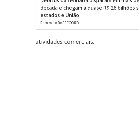
Débitos da refinaria disparam em mais d
década e chegam a quase R$ 26 bilhões
estados e União
Reprodução/ RECORD
atividades comerciais.