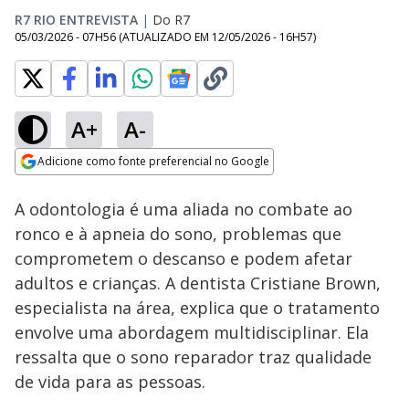
R7 RIO ENTREVISTA
|
Do R7
05/03/2026 - 07H56
(ATUALIZADO EM
12/05/2026 - 16H57
)
A+
A-
Loaded
:
4.00%
Adicione como fonte preferencial no Google
Subtitles
Ativar
Som
Opens in new window
A odontologia é uma aliada no combate ao
ronco e à apneia do sono, problemas que
comprometem o descanso e podem afetar
adultos e crianças. A dentista Cristiane Brown,
especialista na área, explica que o tratamento
envolve uma abordagem multidisciplinar. Ela
ressalta que o sono reparador traz qualidade
de vida para as pessoas.