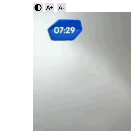
A+
A-