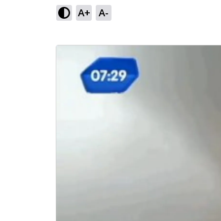
A+
A-