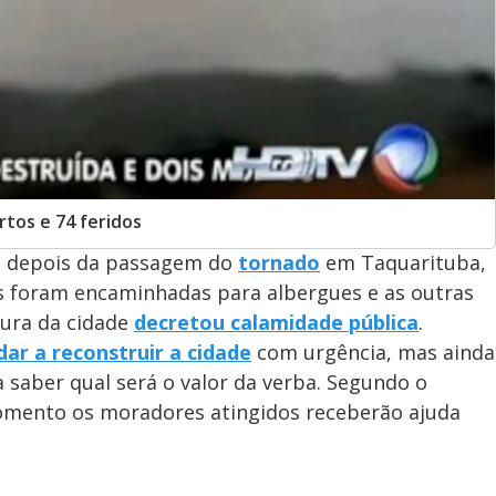
tos e 74 feridos
as depois da passagem do
tornado
em Taquarituba,
as foram encaminhadas para albergues e as outras
tura da cidade
decretou calamidade pública
.
dar a reconstruir a cidade
com urgência, mas ainda
a saber qual será o valor da verba. Segundo o
omento os moradores atingidos receberão ajuda