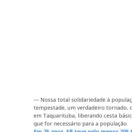
— Nossa total solidariedade à populaç
tempestade, um verdadeiro tornado, coi
em Taquarituba, liberando cesta básica
que for necessário para a população.
Em 25 anos, SP teve pelo menos 205