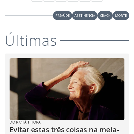
R7SAÚDE
ABSTINÊNCIA
CRACK
MORTE
Últimas
DO R7
/
HÁ 1 HORA
Evitar estas três coisas na meia-