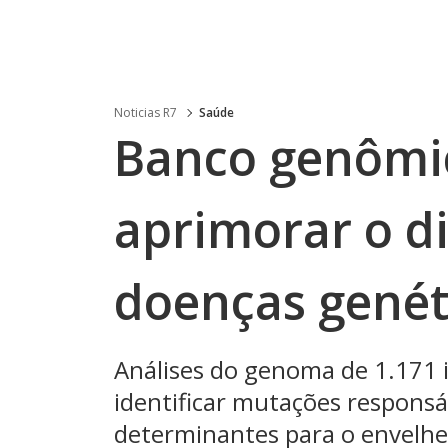
Noticias R7
Saúde
Banco genômic
aprimorar o d
doenças genéti
Análises do genoma de 1.171 i
identificar mutações responsá
determinantes para o envelh