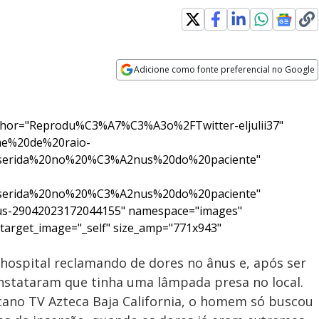
Adicione como fonte preferencial no Google
Opens in new window
thor="Reprodu%C3%A7%C3%A3o%2FTwitter-eljulii37"
ame%20de%20raio-
erida%20no%20%C3%A2nus%20do%20paciente"
erida%20no%20%C3%A2nus%20do%20paciente"
nus-29042023172044155" namespace="images"
 target_image="_self" size_amp="771x943"
ospital reclamando de dores no ânus e, após ser
nstataram que tinha uma lâmpada presa no local.
cano TV Azteca Baja California, o homem só buscou