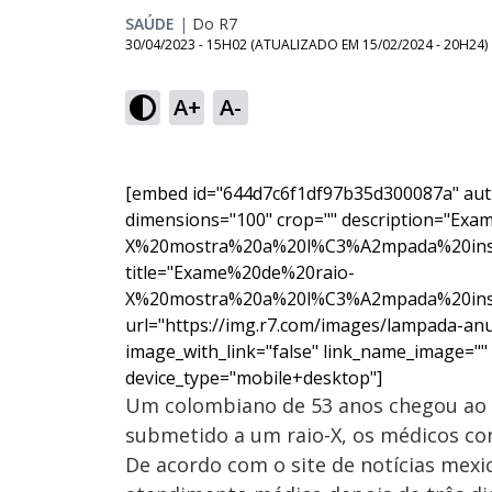
SAÚDE
|
Do R7
30/04/2023 - 15H02
(ATUALIZADO EM
15/02/2024 - 20H24
)
A+
A-
[embed id="644d7c6f1df97b35d300087a" au
dimensions="100" crop="" description="Ex
X%20mostra%20a%20l%C3%A2mpada%20ins
title="Exame%20de%20raio-
X%20mostra%20a%20l%C3%A2mpada%20ins
url="https://img.r7.com/images/lampada-a
image_with_link="false" link_name_image=""
device_type="mobile+desktop"]
Um colombiano de 53 anos chegou ao h
submetido a um raio-X, os médicos co
De acordo com o site de notícias mexi