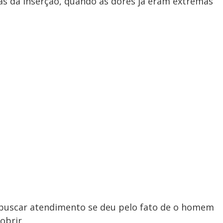
as da inserção, quando as dores já eram extremas
 buscar atendimento se deu pelo fato de o homem
obrir.