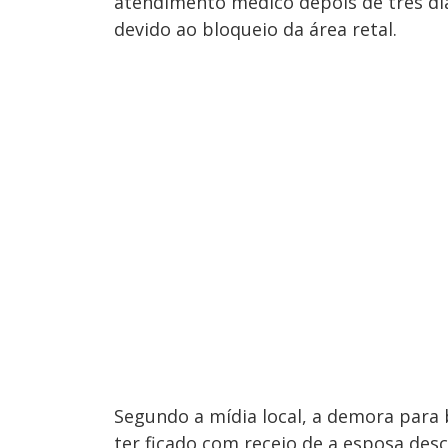
atendimento médico depois de três di
devido ao bloqueio da área retal.
Segundo a mídia local, a demora para
ter ficado com receio de a esposa desc