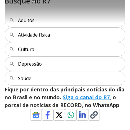
Busque no R7
por
Saúde
l
r
r
a
c
8
e
t
1
r
l
r
9
s
i
0
1
e
%
l
s
0
e
h
e
s
n
a
g
e
r
Adultos
u
g
n
u
a
d
n
o
d
s
o
Atividade física
s
y
Cultura
M
V
u
d
Depressão
o
i
Saúde
Fique por dentro das principais notícias do dia
d
no Brasil e no mundo.
Siga o canal do R7
, o
portal de notícias da RECORD, no WhatsApp
e