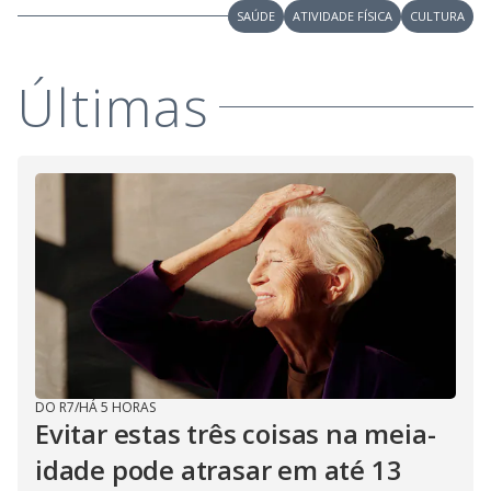
o
SAÚDE
ATIVIDADE FÍSICA
CULTURA
Últimas
DO R7
/
HÁ 5 HORAS
Evitar estas três coisas na meia-
idade pode atrasar em até 13