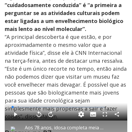
“cuidadosamente conduzida” é “a primeira a
perguntar se as atividades culturais podem
estar ligadas a um envelhecimento biológico
mais lento
ao nível molecular”.
“A principal descoberta é que estão, e por
aproximadamente o mesmo valor que a
atividade física”, disse ele à CNN Internacional
na terça-feira, antes de destacar uma ressalva.
“Este é um único recorte no tempo, então ainda
não podemos dizer que visitar um museu faz
você envelhecer mais devagar. É possível que as
pessoas que são biologicamente mais jovens
para sua idade cronológica sejam
simplesmente mais propensas a sair e fazer
L
o
a
coisas”, disse Mallon.
S
d
u
C
P
V
A
P
F
e
b
o
l
o
v
u
d
t
m
a
l
a
l
:
Aos 78 anos, idosa completa meia maratona em Brasília e inspira outros atletas
i
p
y
t
n
l
1
t
a
a
ç
s
.