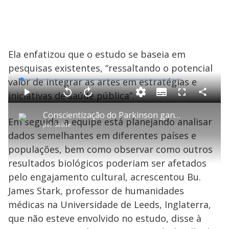
Ela enfatizou que o estudo se baseia em
pesquisas existentes, “ressaltando o potencial
valor de integrar as artes em estratégias e
L
o
a
iniciativas de saúde pública”.
S
d
u
C
P
V
A
P
F
e
b
o
l
o
v
u
d
t
m
a
l
a
l
:
Conscientização do Parkinson ganha destaque em abril com alerta para diagnóstico precoce
i
p
y
t
n
l
1
Em seguida, a equipe está planejando analisar
t
a
a
ç
s
.
por
Saúde
l
r
r
a
c
6
e
t
1
r
l
r
1
dados semelhantes em diferentes países e
s
i
0
1
e
%
l
s
0
e
h
populações, bem como observar como outros
e
s
n
a
g
e
r
u
g
resultados biológicos poderiam ser afetados
n
u
a
d
n
o
d
pelo engajamento cultural, acrescentou Bu.
s
o
s
James Stark, professor de humanidades
y
médicas na Universidade de Leeds, Inglaterra,
que não esteve envolvido no estudo, disse à
M
u
d