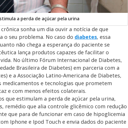
timula a perda de açúcar pela urina
rônica sonha um dia ouvir a notícia de que
ra o seu problema. No caso do
diabetes
, essa
quanto não chega a esperança do paciente se
êutica lança produtos capazes de facilitar o
vida. No último Fórum Internacional de Diabetes,
edade Brasileira de Diabetes) em parceria com a
tes) e a Associação Latino-Americana de Diabetes,
os medicamentos e tecnologias que prometem
caz e com menos efeitos colaterais.
s que estimulam a perda de açúcar pela urina,
as, remédio que alia controle glicêmico com redução
ente que para de funcionar em caso de hipoglicemia
com Iphone e Ipod Touch e envia dados do paciente