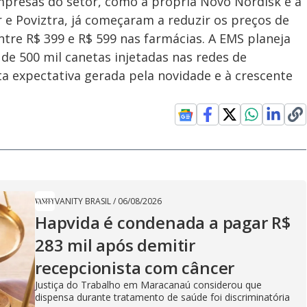
mpresas do setor, como a própria Novo Nordisk e a
e Poviztra, já começaram a reduzir os preços de
entre R$ 399 e R$ 599 nas farmácias. A EMS planeja
e 500 mil canetas injetadas nas redes de
ta expectativa gerada pela novidade e à crescente
VANITY BRASIL
/
06/08/2026
Hapvida é condenada a pagar R$
283 mil após demitir
recepcionista com câncer
Justiça do Trabalho em Maracanaú considerou que
dispensa durante tratamento de saúde foi discriminatória