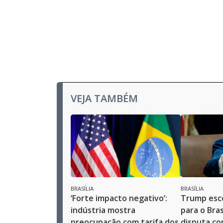
VEJA TAMBÉM
BRASÍLIA
BRASÍLIA
‘Forte impacto negativo’:
Trump esc
indústria mostra
para o Bra
preocupação com tarifa dos
disputa co