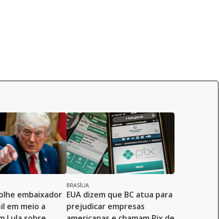
BRASÍLIA
olhe embaixador
EUA dizem que BC atua para
sil em meio a
prejudicar empresas
m Lula sobre
americanas e chamam Pix de