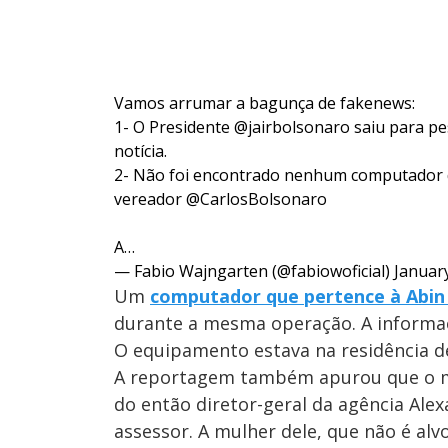
Vamos arrumar a bagunça de fakenews:
1- O Presidente
@jairbolsonaro
saiu para pe
notícia.
2- Não foi encontrado nenhum computador d
vereador
@CarlosBolsonaro
A…
— Fabio Wajngarten (@fabiowoficial)
Januar
Um
computador que pertence à Abin 
durante a mesma operação. A informaç
O equipamento estava na residência d
A reportagem também apurou que o mil
do então diretor-geral da agência Alex
assessor. A mulher dele, que não é alv