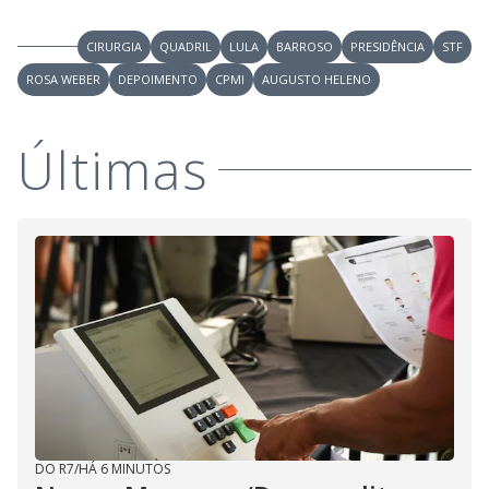
CIRURGIA
QUADRIL
LULA
BARROSO
PRESIDÊNCIA
STF
ROSA WEBER
DEPOIMENTO
CPMI
AUGUSTO HELENO
Últimas
DO R7
/
HÁ 6 MINUTOS