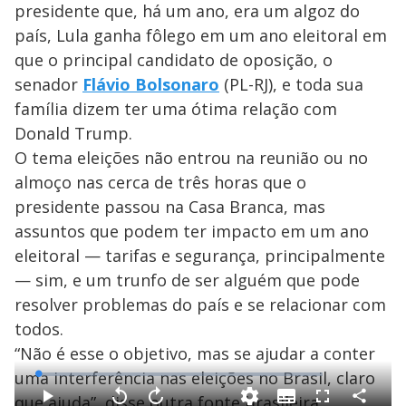
presidente que, há um ano, era um algoz do
país, Lula ganha fôlego em um ano eleitoral em
que o principal candidato de oposição, o
senador
Flávio Bolsonaro
(PL-RJ), e toda sua
família dizem ter uma ótima relação com
Donald Trump.
O tema eleições não entrou na reunião ou no
almoço nas cerca de três horas que o
presidente passou na Casa Branca, mas
assuntos que podem ter impacto em um ano
eleitoral — tarifas e segurança, principalmente
— sim, e um trunfo de ser alguém que pode
resolver problemas do país e se relacionar com
todos.
“Não é esse o objetivo, mas se ajudar a conter
uma interferência nas eleições no Brasil, claro
L
o
a
que ajuda”, disse outra fonte brasileira.
S
d