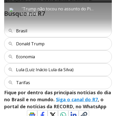
u
C
P
V
A
P
F
e
b
o
l
o
v
u
d
t
m
a
l
a
l
:
'Trump não tocou no assunto do Pix e eu também não toquei', afirma Lula
i
p
y
t
n
l
0
Busque no R7
t
a
a
ç
s
.
por
Brasília
l
r
r
a
c
2
e
t
1
r
l
r
1
s
i
0
1
e
%
l
s
0
e
h
e
s
n
a
g
e
r
Brasil
u
g
n
u
a
d
n
o
d
s
o
Donald Trump
s
y
Economia
M
V
u
d
Lula (Luiz Inácio Lula da Silva)
o
i
Tarifas
Fique por dentro das principais notícias do dia
d
no Brasil e no mundo.
Siga o canal do R7
, o
portal de notícias da RECORD, no WhatsApp