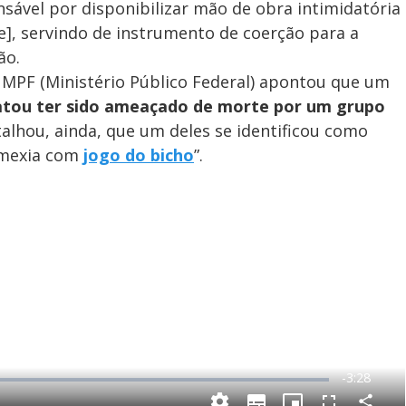
nsável por disponibilizar mão de obra intimidatória
se], servindo de instrumento de coerção para a
ão.
 MPF (Ministério Público Federal) apontou que um
latou ter sido ameaçado de morte por um grupo
etalhou, ainda, que um deles se identificou como
“mexia com
jogo do bicho
”.
R
-
3:28
e