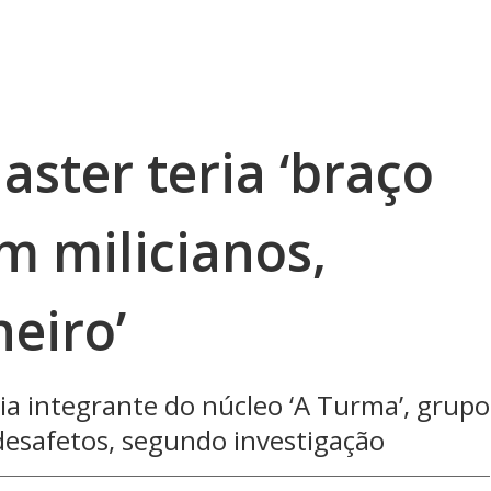
ster teria ‘braço
om milicianos,
heiro’
ia integrante do núcleo ‘A Turma’, grupo
desafetos, segundo investigação