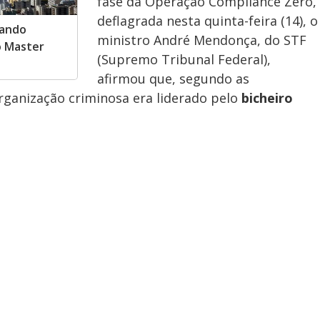
fase da Operação Compliance Zero,
deflagrada nesta quinta-feira (14), o
mando
ministro André Mendonça, do STF
o Master
(Supremo Tribunal Federal),
afirmou que, segundo as
rganização criminosa era liderado pelo
bicheiro