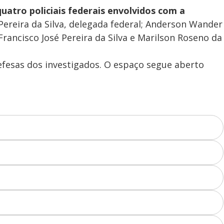
i
quatro policiais federais envolvidos com a
d
a Pereira da Silva, delegada federal; Anderson Wander
Francisco José Pereira da Silva e Marilson Roseno da
e
fesas dos investigados. O espaço segue aberto
o