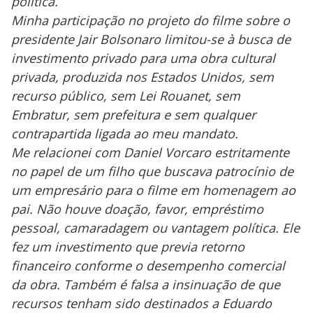
política.
y
Minha participação no projeto do filme sobre o
presidente Jair Bolsonaro limitou-se à busca de
M
V
u
investimento privado para uma obra cultural
d
o
privada, produzida nos Estados Unidos, sem
recurso público, sem Lei Rouanet, sem
i
Embratur, sem prefeitura e sem qualquer
contrapartida ligada ao meu mandato.
d
Me relacionei com Daniel Vorcaro estritamente
no papel de um filho que buscava patrocínio de
e
um empresário para o filme em homenagem ao
pai. Não houve doação, favor, empréstimo
o
pessoal, camaradagem ou vantagem política. Ele
fez um investimento que previa retorno
financeiro conforme o desempenho comercial
da obra. Também é falsa a insinuação de que
recursos tenham sido destinados a Eduardo