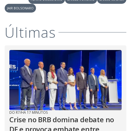
JAIR BOLSONARO
Últimas
DO R7
/
HÁ 17 MINUTOS
Crise no BRB domina debate no
DF e provoca embate entre