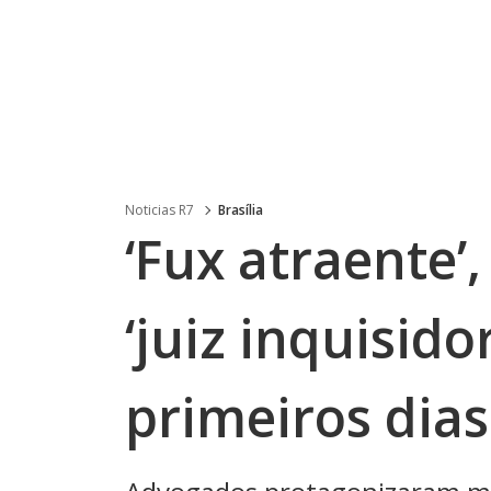
Noticias R7
Brasília
‘Fux atraente’,
‘juiz inquisido
primeiros dia