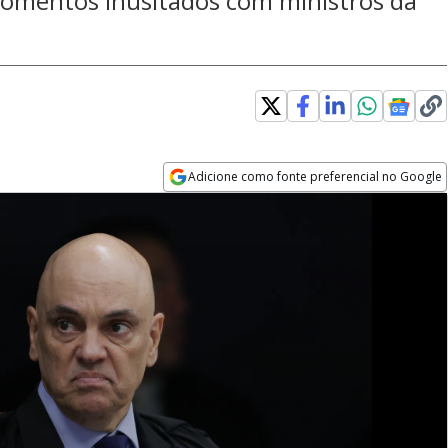
mentos inusitados com ministros da
Adicione como fonte preferencial no Google
Opens in new window