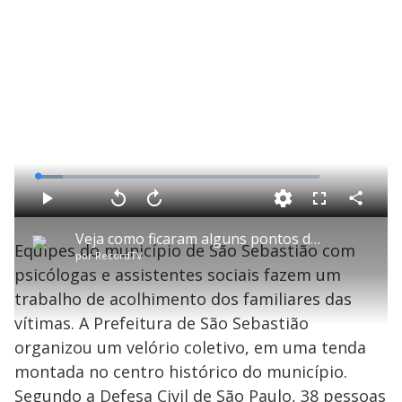
L
o
a
d
C
P
V
A
P
F
e
o
l
o
v
u
d
m
a
l
a
l
:
Veja como ficaram alguns pontos de São Sebastião após temporal
p
y
t
n
l
8
Equipes do município de São Sebastião com
a
a
ç
s
.
por
RecordTV
r
r
a
c
8
t
1
r
l
r
4
psicólogas e assistentes sociais fazem um
i
0
1
e
%
l
s
0
e
h
trabalho de acolhimento dos familiares das
e
s
n
a
g
e
r
u
g
vítimas. A Prefeitura de São Sebastião
n
u
a
d
n
o
d
organizou um velório coletivo, em uma tenda
s
o
s
montada no centro histórico do município.
Segundo a Defesa Civil de São Paulo, 38 pessoas