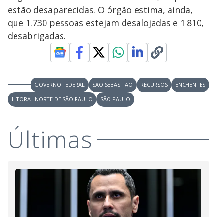
y
estão desaparecidas. O órgão estima, ainda,
M
V
u
d
que 1.730 pessoas estejam desalojadas e 1.810,
o
desabrigadas.
i
d
GOVERNO FEDERAL
SÃO SEBASTIÃO
RECURSOS
ENCHENTES
LITORAL NORTE DE SÃO PAULO
SÃO PAULO
e
Últimas
o