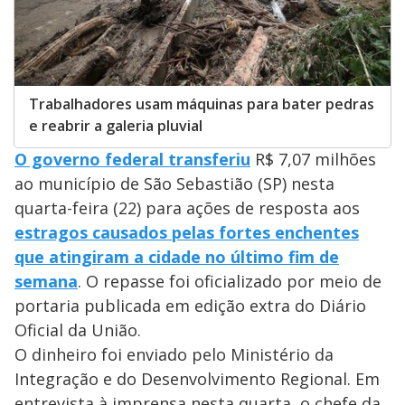
Trabalhadores usam máquinas para bater pedras
e reabrir a galeria pluvial
O governo federal transferiu
R$ 7,07 milhões
ao município de São Sebastião (SP) nesta
quarta-feira (22) para ações de resposta aos
estragos causados pelas fortes enchentes
que atingiram a cidade no último fim de
semana
. O repasse foi oficializado por meio de
portaria publicada em edição extra do Diário
Oficial da União.
O dinheiro foi enviado pelo Ministério da
Integração e do Desenvolvimento Regional. Em
entrevista à imprensa nesta quarta, o chefe da