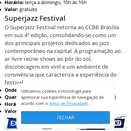
Horário:
terça a domingo, 10h às 16h
Valor:
gratuito
Superjazz Festival
O Superjazz Festival retorna ao CCBB Brasília
em sua 4ª edição, consolidando-se como um
dos principais projetos dedicados ao jazz
contemporâneo na capital. A programação ao
ar livre reúne shows ao pôr do sol,
discotecagem em vinil e um ambiente de
convivência que caracteriza a experiência do
festival.
Onde:
CCBB
Utilizamos cookies e tecnologia para
Quando:
até 1º de julho (sempre às quartas-feiras)
aprimorar sua experiência de navegação de
acordo com o
Aviso de Privacidade
.
Horário:
17h às 21h
Valor:
gratuito
FECHAR